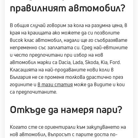
правилният автомобил?
В общия случай говорим за кола на разумна цена, в
края на краищата ако можете да си позволите
висок клас автомобил, надали ще го съобразявате
непременно със заплатата си. Сред най-евтините
и често предпочитани при избор на нов
автомобил марки са Dacia, Lada, Skoda, Kia, Ford.
Класацията на най-продаваните нови коли в
България не се променя толкова драстично през
годините и
в тази статия
може да видите и кои
са предпочитаните.
Откъде да намеря пари?
Когато сте се ориентирали към закупуването на
нов автомобил, въпросът с парите доста по-