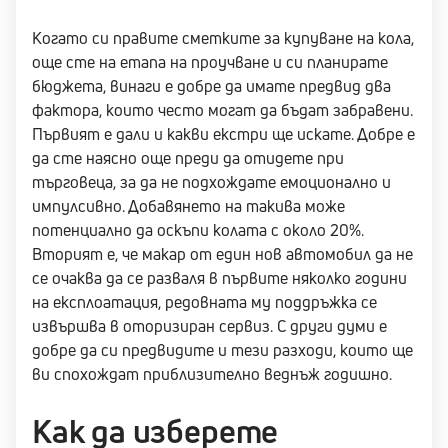
Когато си правите сметките за купуване на кола,
още сте на етапа на проучване и си планирате
бюджета, винаги е добре да имате предвид два
фактора, които често могат да бъдат забравени.
Първият е дали и какви екстри ще искате. Добре е
да сте наясно още преди да отидете при
търговеца, за да не подхождате емоционално и
импулсивно. Добавянето на такива може
потенциално да оскъпи колата с около 20%.
Вторият е, че макар от един нов автомобил да не
се очаква да се разваля в първите няколко години
на експлоатация, редовната му поддръжка се
извършва в оторизиран сервиз. С други думи е
добре да си предвидите и тези разходи, които ще
ви спохождат приблизително веднъж годишно.
Как да изберете