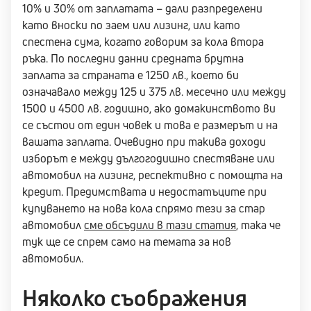
10% и 30% от заплатата – дали разпределени
като вноски по заем или лизинг, или като
спестена сума, когато говорим за кола втора
ръка. По последни данни средната брутна
заплата за страната е 1250 лв., което би
означавало между 125 и 375 лв. месечно или между
1500 и 4500 лв. годишно, ако домакинството ви
се състои от един човек и това е размерът и на
вашата заплата. Очевидно при такива доходи
изборът е между дългогодишно спестяване или
автомобил на лизинг, респективно с помощта на
кредит. Предимствата и недостатъците при
купуването на нова кола спрямо тези за стар
автомобил
сме обсъдили в тази статия
, така че
тук ще се спрем само на темата за нов
автомобил.
Няколко съображения