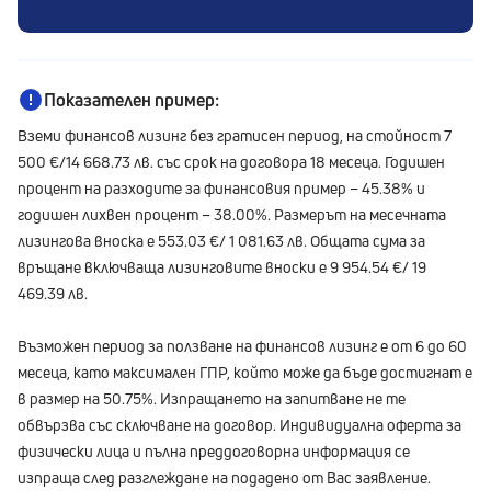
Показателен пример:
Вземи финансов лизинг без гратисен период, на стойност 7
500 €/14 668.73 лв. със срок на договора 18 месеца. Годишен
процент на разходите за финансовия пример – 45.38% и
годишен лихвен процент – 38.00%. Размерът на месечната
лизингова вноска е 553.03 €/ 1 081.63 лв. Общата сума за
връщане включваща лизинговите вноски е 9 954.54 €/ 19
469.39 лв.
Възможен период за ползване на финансов лизинг е от 6 до 60
месеца, като максимален ГПР, който може да бъде достигнат е
в размер на 50.75%. Изпращането на запитване не те
обвързва със сключване на договор. Индивидуална оферта за
физически лица и пълна преддоговорна информация се
изпраща след разглеждане на подадено от Вас заявление.