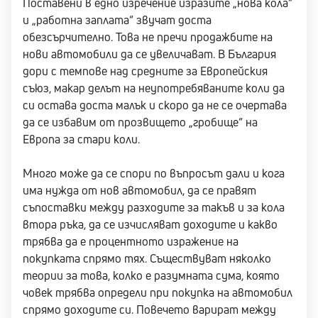
Поставени в едно изречение изразите „нова кола“
и „работна заплата“ звучат доста
обезсърчително. Това не пречи продажбите на
нови автомобили да се увеличават. В България
дори с темпове над средните за Европейския
съюз, макар делът на неупотребяваните коли да
си остава доста малък и скоро да не се очертава
да се избавим от прозвището „гробище“ на
Европа за стари коли.
Много може да се спори по въпросът дали и кога
има нужда от нов автомобил, да се правят
съпоставки между разходите за такъв и за кола
втора ръка, да се изчисляват доходите и какво
трябва да е процентното изражение на
покупката спрямо тях. Съществуват няколко
теории за това, колко е разумната сума, която
човек трябва определи при покупка на автомобил
спрямо доходите си. Повечето варират между