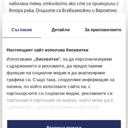
наболяла тема, отколкото ако сте се примирили с
втора ръка. Опциите са всевъзможни и вероятно
най-често предпочитаните начини са на лизинг
или с помощта на кредит, особено ако не искате
Съгласие
Детайли
За приложението
да чакате години наред, докато спестите
средствата. Много зависи дали вече имате
някаква заделена сума и дали планирате да я
Настоящият сайт използва бисквитки
ползвате точно с това предназначение. Често
подценявана досега възможност обаче е да
Използваме
„бисквитки
“, за да персонализираме
използвате настоящият си автомобил като
съдържанието и рекламите, да предоставяме
средство за финансиране – особено валидно в
функции на социални медии и да анализираме
случаите, когато домакинството ви се нуждае
трафика си. Също така, споделяме информация за
от втора кола, но не само. С помощта на обратен
начина, по който използвате сайта ни, с
лизинг от Maxo може да получите от 3000 до
партньорските си социални медии, рекламните си
30 000 лв. финансиране със срок на изплащане до
партньори и партньори за анализ, които може да я
48 месеца. През този период продължавате да
комбинират с друга предоставена им от Вас
ползвате същата кола както и преди.
информация или с такава, която са събрали от
ползването от Ваша страна на услугите им.
Разреши всички