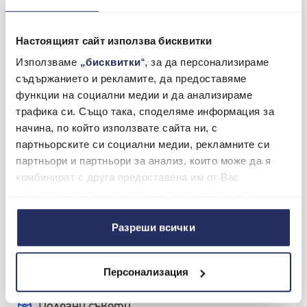
БЪЛГАРИЯ АД
Как да платя вноска по лизинг?
Настоящият сайт използва бисквитки
Използваме
„бисквитки
“, за да персонализираме
ТАРИФА
съдържанието и рекламите, да предоставяме
функции на социални медии и да анализираме
Политика за използване на "бисквитки"
трафика си. Също така, споделяме информация за
начина, по който използвате сайта ни, с
Политика за защита на личните данни на
партньорските си социални медии, рекламните си
Максо България АД / MAXO
партньори и партньори за анализ, които може да я
комбинират с друга предоставена им от Вас
информация или с такава, която са събрали от
Партньори
ползването от Ваша страна на услугите им.
Разреши всички
Новини
За контакт
Персонализация
Полезни съвети