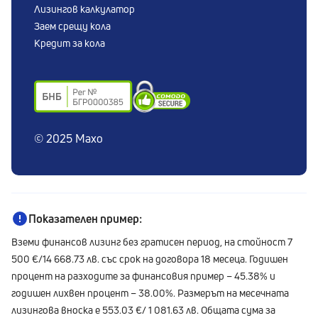
Лизингов калкулатор
Решаване на спорове
Заем срещу кола
Сигнали по ЗЗЛПСПОИН
Кредит за кола
© 2025 Maxo
Показателен пример:
Вземи финансов лизинг без гратисен период, на стойност 7
500 €/14 668.73 лв. със срок на договора 18 месеца. Годишен
процент на разходите за финансовия пример – 45.38% и
годишен лихвен процент – 38.00%. Размерът на месечната
лизингова вноска е 553.03 €/ 1 081.63 лв. Общата сума за