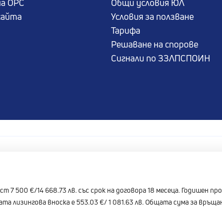
а ОРС
Общи условия ЮЛ
сайта
Условия за ползване
Тарифа
Решаване на спорове
Сигнали по ЗЗЛПСПОИН
т 7 500 €/14 668.73 лв. със срок на договора 18 месеца. Годишен п
а лизингова вноска е 553.03 €/ 1 081.63 лв. Общата сума за връщан