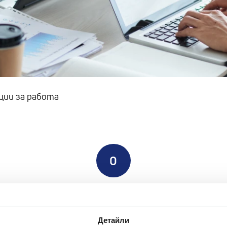
ции за работа
0
Отворени позиции
Детайли