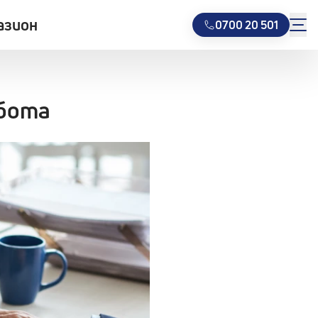
азион
0700 20 501
абота