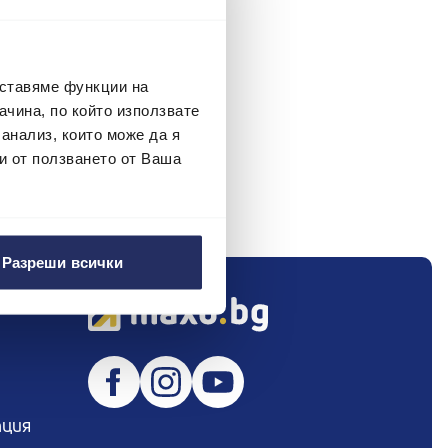
 пиши ни на
hr@maxo.bg
оставяме функции на
чина, по който използвате
 анализ, които може да я
и от ползването от Ваша
Разреши всички
пция