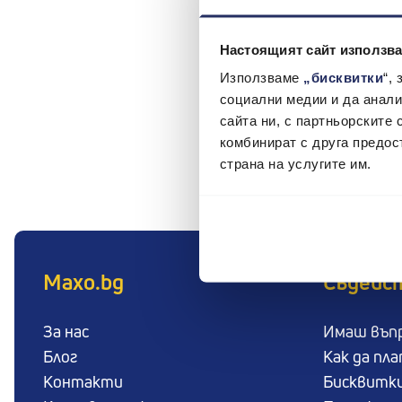
В Maxo.bg винаги има 
Настоящият сайт използва
Използваме
„бисквитки
“,
социални медии и да анали
сайта ни, с партньорските 
комбинират с друга предос
страна на услугите им.
Maxo.bg
Съдейс
За нас
Имаш въп
Блог
Как да пл
Контакти
Бисквитк