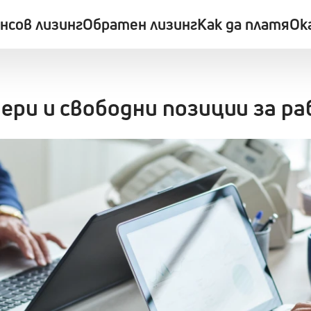
нсов лизинг
Обратен лизинг
Как да платя
Ок
ери и свободни позиции за р