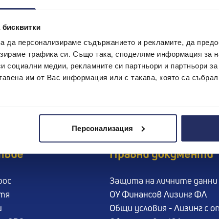
място за най-добрите. Дори да не виждаш твоята позиция,
 бисквитки
 за да персонализираме съдържанието и рекламите, да пред
Обратно в Кариери
зираме трафика си. Също така, споделяме информация за на
си социални медии, рекламните си партньори и партньори за
тавена им от Вас информация или с такава, която са събрал
Персонализация
твие
Правни документи
рос
Защита на личните данни
атя
ОУ Финансов Лизинг ФЛ
и
Общи условия - Лизинг с о