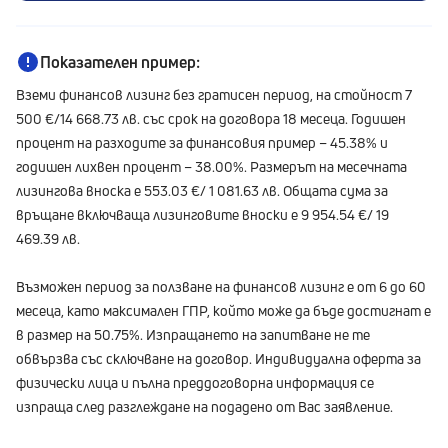
Показателен пример:
Вземи финансов лизинг без гратисен период, на стойност 7
500 €/14 668.73 лв. със срок на договора 18 месеца. Годишен
процент на разходите за финансовия пример – 45.38% и
годишен лихвен процент – 38.00%. Размерът на месечната
лизингова вноска е 553.03 €/ 1 081.63 лв. Общата сума за
връщане включваща лизинговите вноски е 9 954.54 €/ 19
469.39 лв.
Възможен период за ползване на финансов лизинг е от 6 до 60
месеца, като максимален ГПР, който може да бъде достигнат е
в размер на 50.75%. Изпращането на запитване не те
обвързва със сключване на договор. Индивидуална оферта за
физически лица и пълна преддоговорна информация се
изпраща след разглеждане на подадено от Вас заявление.