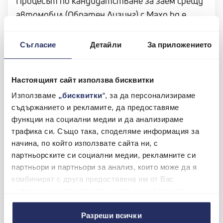
Процесът по кандидатстване за заем срещу
автомобил (Обратен Лизинг) с Maxo.bg е
максимално опростен:
Съгласие
Детайли
За приложението
Попълвате форма за кандидатстване на
уебсайта на Maxo.bg;
Настоящият сайт използва бисквитки
След като подадете заявка, експерт на
Използваме
„бисквитки
“, за да персонализираме
лизинговото дружество ще се свърже с
съдържанието и рекламите, да предоставяме
функции на социални медии и да анализираме
Вас, с подробности за одобрението и
трафика си. Също така, споделяме информация за
финансирането;
начина, по който използвате сайта ни, с
партньорските си социални медии, рекламните си
След одобрение, ще подпишете договор
партньори и партньори за анализ, които може да я
за Обратен Лизинг и ще получите
комбинират с друга предоставена им от Вас
желаната сума, дори и в рамките на 1
информация или с такава, която са събрали от
работен ден;
ползването от Ваша страна на услугите им.
Разреши всички