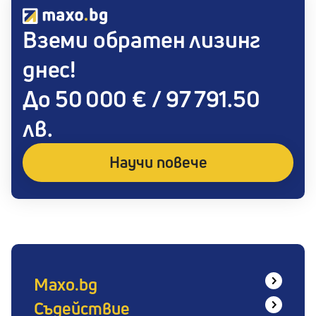
Вземи обратен лизинг
днес!
До 50 000 € / 97 791.50
лв.
Научи повече
Maxo.bg
Съдействие
За нас