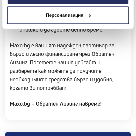
За прехвърлянето на автомобила в КАТ
ще се погрижат отново нашите
Персонализация
експерти, без да се налага да чакате по
опашки и да губите ценно време.
Maxo.bg е вашият надежден партньор за
бързо и лесно финансиране чрез Обратен
Лизинг. Посетете
нашия уебсайт
и
разберете как можете да получите
необходимите средства бързо и удобно,
когато ви потрябват.
Maxo.bg – Обратен Лизинг навреме!