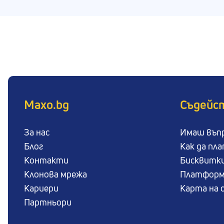
Maxo.bg
Съдейс
За нас
Имаш въп
Блог
Как да пл
Контакти
Бисквитк
Клонова мрежа
Платформ
Кариери
Карта на 
Партньори