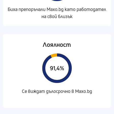
Биха препоръчали Maxo.bg като работодател
на свой близък
Лоялност
91,4%
Се виждат дълосрочно в Maxo.bg