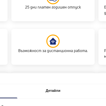
25 дни платен годишен отпуск
д
Възможност за дистанционна работа.
Детайли
а
Плодове и напитки в офиса.