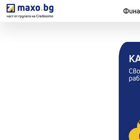
Фина
К
Сво
раб