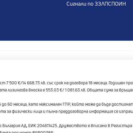
Сигнали по ЗЗЛПСПОИН
т 7 500 €/14 668.73 лв. със срок на договора 18 месеца. Годишен п
а лизингова вноска е 553.03 €/ 1 081.63 лв. Общата сума за връщан
6 до 60 месеца, като максимален ГПР, който може да бъде достигнат
та за физически лица и пълна преддоговорна информация се изпраща
со България АД, ЕИК 204611425. Дружеството е вписано в Регистъра
банка под номер BGR00385.