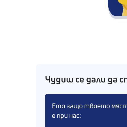
Чудиш се дали да с
Ето защо твоето мяс
е при нас: