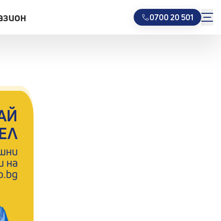
азион
0700 20 501
АЙ
ЕЛ
ншни
и на
o.bg