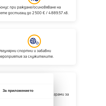
Бонус при раждане/осиновяване на
ете достигащ до 2 500 € / 4 889.57 лв.
Регулярни спортни и забавни
мероприятия за служителите.
За приложението
Професионални обучения и програми за
личностно развитие и др.