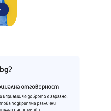
е
.bg?
оциална отговорност
е вярваме, че доброто е заразно,
 това подкрепяме различни
циални инициативи.