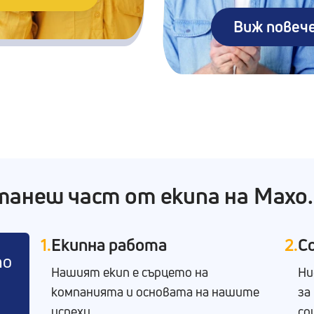
Виж повеч
танеш част от екипа на Maxo
1.
Екипна работа
2.
С
то
Нашият екип е сърцето на
Ни
компанията и основата на нашите
за
успехи.
со