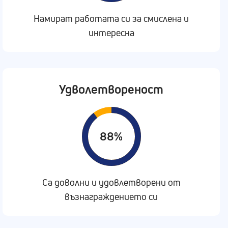
Намират работата си за смислена и
интересна
Удволетвореност
88%
Са доволни и удовлетворени от
възнаграждението си