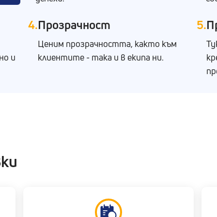
4.
Прозрачност
5.
П
Ценим прозрачността, както към
Ту
но и
клиентите - така и в екипа ни.
кр
пр
вки