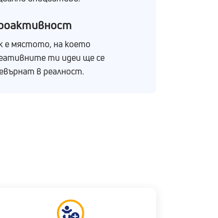
роактивност
к е мястото, на което
еaтивните ти идеи ще се
евърнат в реалност.