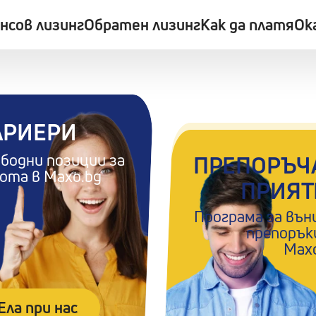
нсов лизинг
Обратен лизинг
Как да платя
Ок
АРИЕРИ
бодни позиции за
ПРЕПОРЪЧ
ота в Maxo.bg
ПРИЯТ
Програма за въ
препорък
Max
Ела при нас