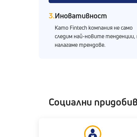
3.
Иновативност
Като Fintech компания не само
следим най-новите тенденции, 
налагаме трендове.
Социални придоби