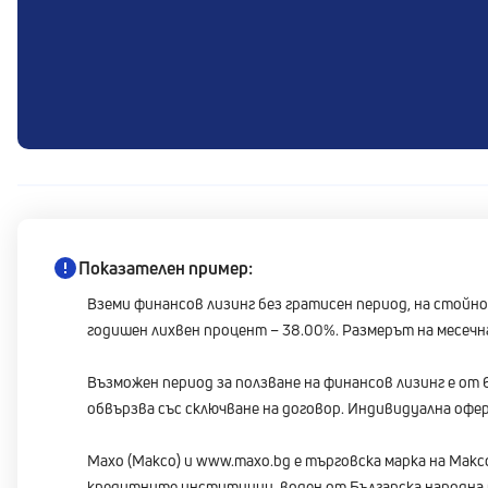
Показателен пример:
Вземи финансов лизинг без гратисен период, на стойнос
годишен лихвен процент – 38.00%. Размерът на месечнат
Възможен период за ползване на финансов лизинг е от 
обвързва със сключване на договор. Индивидуална офер
Maxo (Максо) и www.maxo.bg е търговска марка на Мак
кредитните институции, воден от Българска народна 