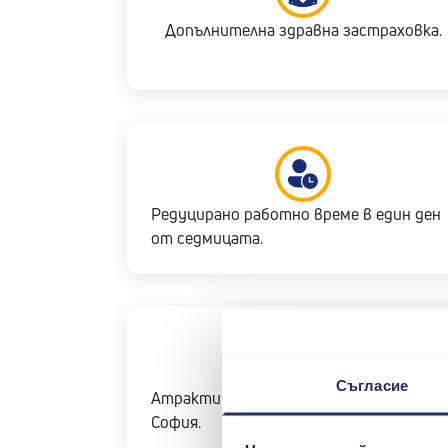
Допълнителна здравна застраховка.
Редуцирано работно време в един ден
от седмицата.
Съгласие
Атрактивна офис локация в центъра н
София.