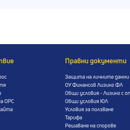
твие
Правни документи
рос
Защита на личните данни
атя
ОУ Финансов Лизинг ФЛ
и
Общи условия - Лизинг с о
а ОРС
Общи условия ЮЛ
сайта
Условия за ползване
Тарифа
Решаване на спорове