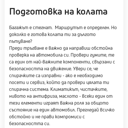
Подготовка на колата
Багажът е стегнат. Маршрутът е определен. Но
доколко е готова колата ти за дългото
пътуване?
Преди тръгване е важно да направиш обстойна
проверка на автомобила си. Провери гумите, те
са един от най-важните компоненти, свързани с
безопасността на движение. Увери се, че
спирачките са изправни - ако е необходимо
посети и сервиз, който да провери цялата ти
спирачна система. Климатикът, чистачките,
нивото на антифриза, маслото - всеки един от
тези елементи играят важна роля за общото
състояние на един автомобил. Прегледай всичко
обстойно и не прави компромиси с
безопасността си.