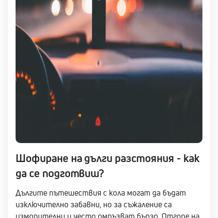
Шофиране на дълги разстояния - как
да се подготвиш?
Дългите пътешествия с кола могат да бъдат
изключително забавни, но за съжаление са
изморителни и често омръзват бързо. Отгоре на