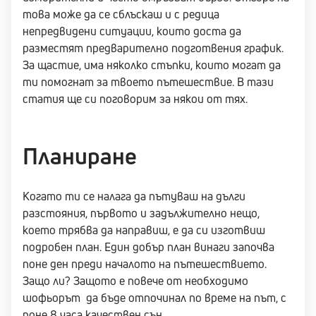
това може да се сблъскаш и с редица
непредвидени ситуации, които доста да
разместят предварително подготвения график.
За щастие, има няколко стъпки, които могат да
ти помогнат за твоето пътешествие. В тази
статия ще си поговорим за някои от тях.
Планиране
Когато ти се налага да пътуваш на дълги
разстояния, първото и задължително нещо,
което трябва да направиш, е да си изготвиш
подробен план. Един добър план винаги започва
поне ден преди началото на пътешествието.
Защо ли? Защото е повече от необходимо
шофьорът да бъде отпочинал по време на път, с
поне 8 часа качествен сън.