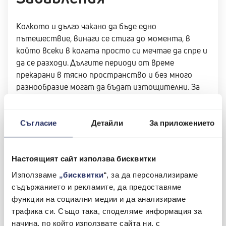
Колкото и дълго чакано да бъде едно
пътешествие, винаги се стига до момента, в
който всеки в колата просто си мечтае да спре и
да се разходи. Дългите периоди от време
прекарани в тясно пространство и без много
разнообразие могат да бъдат изтощителни. За
щастие, има как да се спасиш от скуката по
безопасен и забавен начин.
Вариантите са много - слушане на музика,
Съгласие
Детайли
За приложението
слушане на аудио книги, пеене заедно с радиото.
Игрите, които могат да се играят по време на
път също не са малко - асоциации, I spy, 20
Настоящият сайт използва бисквитки
въпроса и какво ли още не. Всичко може да бъде
Използваме
„бисквитки
“, за да персонализираме
креативно и забавно, но не забравяй -
съдържанието и рекламите, да предоставяме
безопасността е на първо място, а шофьорът в
функции на социални медии и да анализираме
никакъв случай не трябва да бъде разсейван.
трафика си. Също така, споделяме информация за
начина, по който използвате сайта ни, с