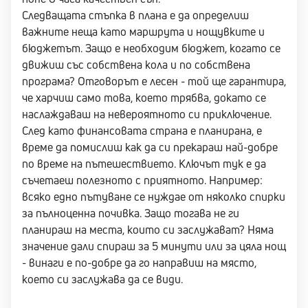
Следващата стъпка в плана е да определиш
важните неща като маршрута и нощувките и
бюджетът. Защо е необходим бюджет, когато се
движиш със собствена кола и по собствена
програма? Отговорът е лесен - той ще гарантира,
че харчиш само това, което трябва, докато се
наслаждаваш на невероятното си приключение.
След като финансовата страна е планирана, е
време да помислиш как да си прекараш най-добре
по време на пътешествието. Ключът тук е да
съчетаеш полезното с приятното. Например:
всяко едно пътуване се нуждае от няколко спирки
за пълноценна почивка. Защо тогава не ги
планираш на места, които си заслужават? Няма
значение дали спираш за 5 минути или за цяла нощ
- винаги е по-добре да го направиш на място,
което си заслужава да се види.