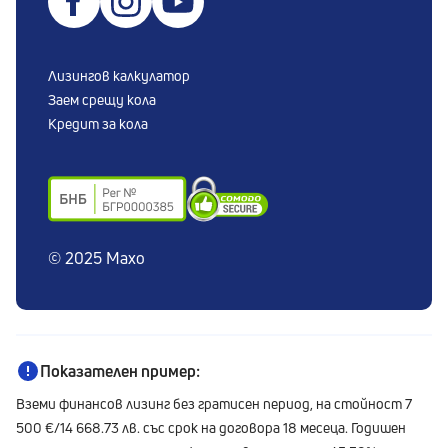
Условия за ползване
Тарифа
Лизингов калкулатор
Решаване на спорове
Заем срещу кола
Сигнали по ЗЗЛПСПОИН
Кредит за кола
© 2025 Maxo
Показателен пример:
Вземи финансов лизинг без гратисен период, на стойност 7
500 €/14 668.73 лв. със срок на договора 18 месеца. Годишен