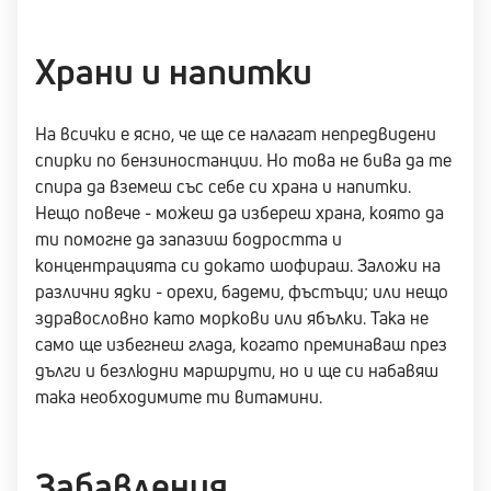
Храни и напитки
На всички е ясно, че ще се налагат непредвидени
спирки по бензиностанции. Но това не бива да те
спира да вземеш със себе си храна и напитки.
Нещо повече - можеш да избереш храна, която да
ти помогне да запазиш бодростта и
концентрацията си докато шофираш. Заложи на
различни ядки - орехи, бадеми, фъстъци; или нещо
здравословно като моркови или ябълки. Така не
само ще избегнеш глада, когато преминаваш през
дълги и безлюдни маршрути, но и ще си набавяш
така необходимите ти витамини.
Забавления