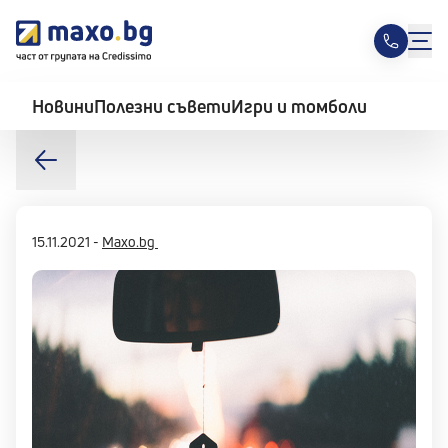
Новини
Полезни съвети
Игри и томболи
15.11.2021
-
Maxo.bg