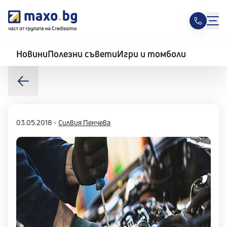
Новини
Полезни съвети
Игри и томболи
03.05.2018
-
Силвия Пенчева