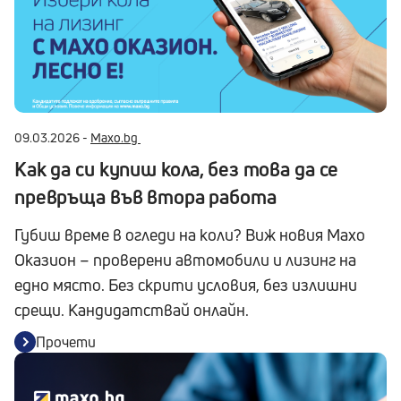
09.03.2026 -
Maxo.bg
Как да си купиш кола, без това да се
превръща във втора работа
Губиш време в огледи на коли? Виж новия Maxo
Оказион – проверени автомобили и лизинг на
едно място. Без скрити условия, без излишни
срещи. Кандидатствай онлайн.
Прочети