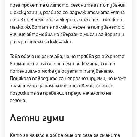
през пролетта и лятото, сезоните за пътувания
и екскурзии и, разбира се, задължителната лятна
почивка. Времето е лежерно, грижите – някак по-
малко, животът е по-лек и лесен, а пътуването с
личния автомобил не свързан с мисли за вериги и
размразители за ключалки.
Това обаче не означава, че не трябва да обърнете
внимание на някои системи по колата, които
потенциално може да осуетят пътуването.
Понякога повредите са непрогнозируеми, но може
значително да намалите рисковете, като се
погрижите за превенция преди началото на
сезона.
Летни гуми
Като за начало е добре още от сега да смените