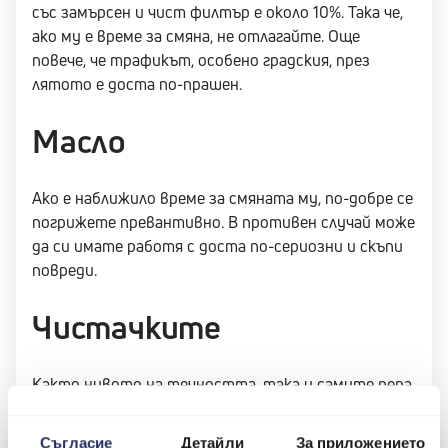
със замърсен и чист филтър е около 10%. Така че,
ако му е време за смяна, не отлагайте. Още
повече, че трафикът, особено градския, през
лятото е доста по-прашен.
Масло
Ако е наближило време за смяната му, по-добре се
погрижете превантивно. В противен случай може
да си имате работя с доста по-сериозни и скъпи
повреди.
Чистачките
Както нивото на течността, така и самите пера.
Възможно е гумата да се е увредила през зимния
сезон и да не ви вършат особена работа при
Съгласие
Детайли
За приложението