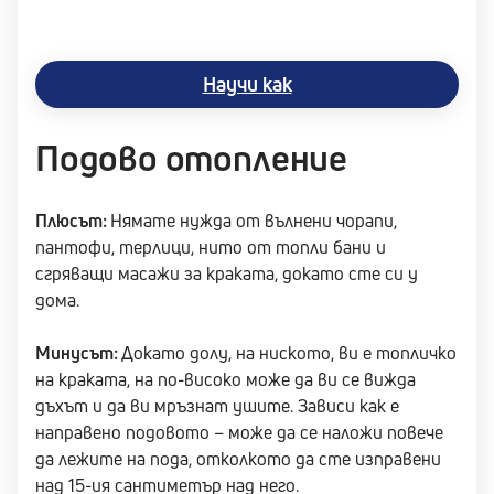
Научи как
Подово отопление
Плюсът:
Нямате нужда от вълнени чорапи,
пантофи, терлици, нито от топли бани и
сгряващи масажи за краката, докато сте си у
дома.
Минусът:
Докато долу, на ниското, ви е топличко
на краката, на по-високо може да ви се вижда
дъхът и да ви мръзнат ушите. Зависи как е
направено подовото – може да се наложи повече
да лежите на пода, отколкото да сте изправени
над 15-ия сантиметър над него.