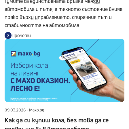
Гумите са единствената връзка между
автомобила и пътя, а тяхното състояние влияе
пряко върху управлението, спирачния път и
стабилността на автомобила
Прочети
09.03.2026 -
Maxo.bg
Как да си купиш кола, без това да се
превръща във втора работа