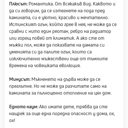
Плюсът:
Романтика. От всякакъв вид. Каквото и
да си говорим, да се изтегнете на пода пред
камината, си е уютно, красиво и мечтателно.
Истинският огън, който грее в нея, не може да се
сравни с нито един реотан, ребро на радиатор
или горещ повей от климатик. А ако сте от
мъжки пол, може да показвате на дамата си
уменията си да палите огън, които са
изключително мъжествени още от тъмните
времена на човешката еволюция.
Минусът:
Мъкненето на дърва може да се
преглътне. Но не може да разчитате само на
камината за пълноценно отопление на цял дом.
Едното наум:
Ако имате дете, трябва да сте
нащрек за още една поредна опасност у дома, ох,
ох!