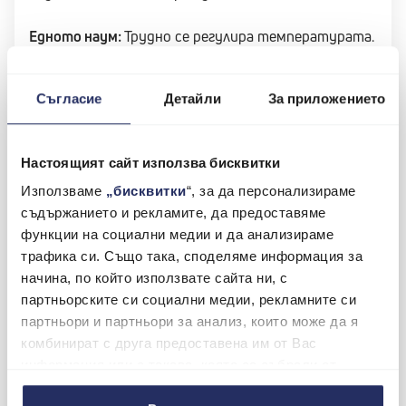
Едното наум:
Трудно се регулира температурата.
Което освен до временен дискомфорт, може да се
окаже и по-траен, неприятелски настроен удар по
Съгласие
Детайли
За приложението
портфейла.
Настоящият сайт използва бисквитки
Други уреди на ток:
Използваме
„бисквитки
“, за да персонализираме
съдържанието и рекламите, да предоставяме
духалка, конвекторна,
функции на социални медии и да анализираме
трафика си. Също така, споделяме информация за
маслен радиатор, лира,
начина, по който използвате сайта ни, с
класически калорифер и
партньорските си социални медии, рекламните си
партньори и партньори за анализ, които може да я
т.н.
комбинират с друга предоставена им от Вас
информация или с такава, която са събрали от
ползването от Ваша страна на услугите им.
Плюсът:
Местиш си уреда из стаите/стаята (ако