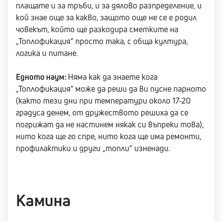
плащате и за тръби, и за дялово разпределение, и
кой знае още за какво, защото още не се е родил
човекът, който ще разкодира сметките на
„Топлофикация“ просто така, с обща култура,
логика и питане.
Едното наум:
Няма как да знаете кога
„Топлофикация“ може да реши да ви пусне парното
(както тези дни при температури около 17-20
градуса денем, от дружеството решиха да се
погрижат да не настинем някак си въпреки това),
нито кога ще го спре, нито кога ще има ремонти,
профилактики и други „топли“ изненади.
Камина