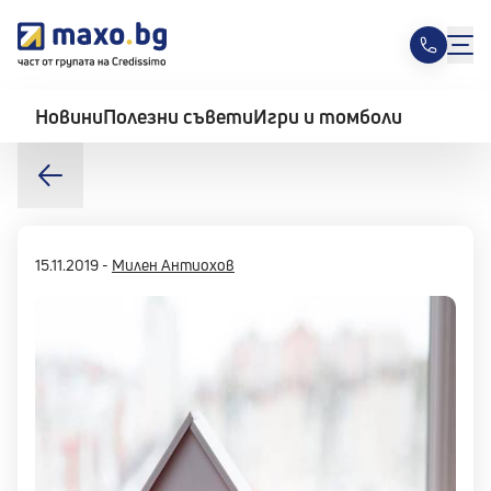
Новини
Полезни съвети
Игри и томболи
15.11.2019
-
Милен Антиохов