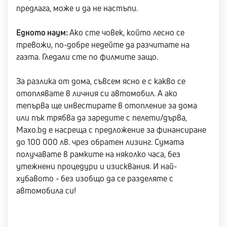
предлага, може и да не настъпи.
Едното наум:
Ако сте човек, който лесно се
тревожи, по-добре недейте да разчитате на
газта. Гледали сте по филмите защо.
За разлика от дома, съвсем ясно е с какво се
отоплявате в личния си автомобил. А ако
тепърва ще инвестирате в отопление за дома
или пък трябва да заредите с пелети/дърва,
Maxo.bg е насреща с предложение за финансиране
до 100 000 лв. чрез обратен лизинг. Сумата
получавате в рамките на няколко часа, без
утежнени процедури и изисквания. И най-
хубавото - без изобщо да се разделяте с
автомобила си!