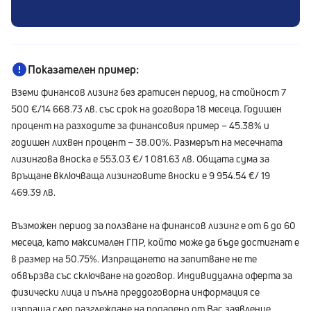
Показателен пример:
Вземи финансов лизинг без гратисен период, на стойност 7
500 €/14 668.73 лв. със срок на договора 18 месеца. Годишен
процент на разходите за финансовия пример – 45.38% и
годишен лихвен процент – 38.00%. Размерът на месечната
лизингова вноска е 553.03 €/ 1 081.63 лв. Общата сума за
връщане включваща лизинговите вноски е 9 954.54 €/ 19
469.39 лв.
Възможен период за ползване на финансов лизинг е от 6 до 60
месеца, като максимален ГПР, който може да бъде достигнат е
в размер на 50.75%. Изпращането на запитване не те
обвързва със сключване на договор. Индивидуална оферта за
физически лица и пълна преддоговорна информация се
изпраща след разглеждане на подадено от Вас заявление.