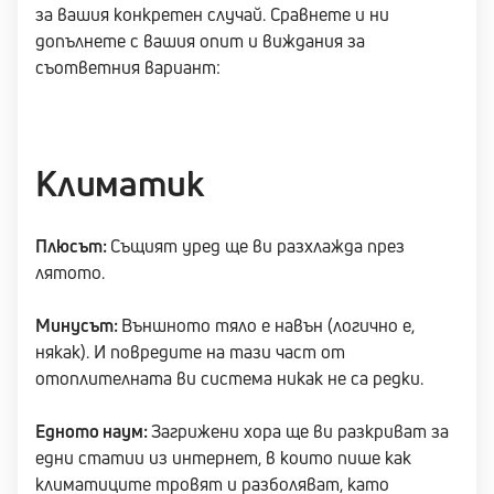
за вашия конкретен случай. Сравнете и ни
допълнете с вашия опит и виждания за
съответния вариант:
Климатик
Плюсът:
Същият уред ще ви разхлажда през
лятото.
Минусът:
Външното тяло е навън (логично е,
някак). И повредите на тази част от
отоплителната ви система никак не са редки.
Едното наум:
Загрижени хора ще ви разкриват за
едни статии из интернет, в които пише как
климатиците тровят и разболяват, като