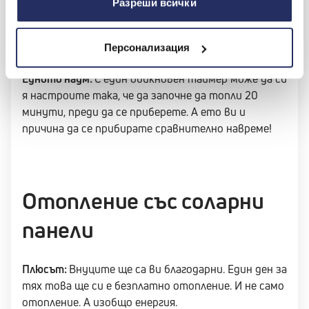
Разреши всички
не е стенен), за да те топли най-добре и приятно.
Минусът:
Шумът на духалката.
Персонализация
Едното наум:
С един обикновен таймер може да си
я настроите така, че да започне да топли 20
минути, преди да се приберете. А ето ви и
причина да се прибирате сравнително навреме!
Отопление със соларни
панели
Плюсът:
Внуците ще са ви благодарни. Един ден за
тях това ще си е безплатно отопление. И не само
отопление. А изобщо енергия.