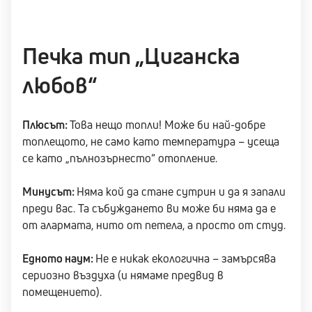
Печка тип „Циганска
любов“
Плюсът:
Това нещо топли! Може би най-добре
топлещото, не само като температура – усеща
се като „пълнозърнесто“ отопление.
Минусът:
Няма кой да стане сутрин и да я запали
преди вас. Та събуждането ви може би няма да е
от алармата, нито от петела, а просто от студ.
Едното наум:
Не е никак екологична – замърсява
сериозно въздуха (и нямаме предвид в
помещението).