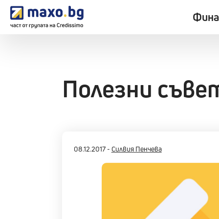
Фина
Полезни съве
08.12.2017
-
Силвия Пенчева