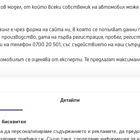
ов модел, от който всеки собственик на автомобил може 
нг е чрез форма на сайта ни, в която се попълват данни п
 производство, дата на първа регистрация, пробег, регистр
 и на телефон 0700 20 501, със съдействието на наш сътру
томобилът се оценява от експерти. Те предлагат максимал
рехвърля на Махо, а клиентът продължава да ползва колат
рехвърля на името на клиента.
Детайли
г, а не кредит?
 бисквитки
есно. Независимо дали имаш нужда от частно финансиране
 за да персонализираме съдържанието и рекламите, да пред
томобил ти дава лесен и бърз достъп до по-голямо финан
зираме трафика си. Също така, споделяме информация за на