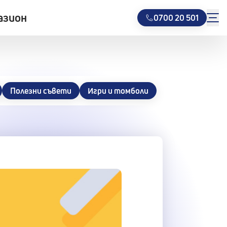
азион
0700 20 501
Полезни съвети
Игри и томболи