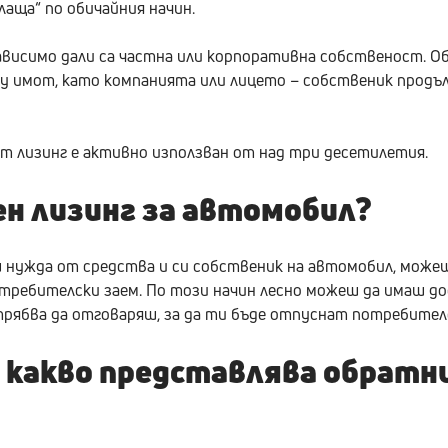
лаща“ по обичайния начин.
ависимо дали са частна или корпоративна собственост. О
ху имот, като компанията или лицето – собственик продъ
 лизинг е активно използван от над три десетилетия.
ен лизинг за автомобил?
 нужда от средства и си собственик на автомобил, можещ
ребителски заем. По този начин лесно можеш да имаш дос
трябва да отговаряш, за да ти бъде отпуснат потребител
и какво представлява обратн