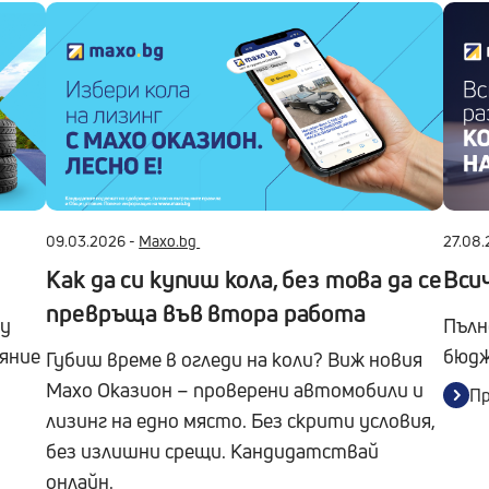
09.03.2026 -
Maxo.bg
27.08.
Как да си купиш кола, без това да се
Всич
превръща във втора работа
ду
Пълн
яние
бюдж
Губиш време в огледи на коли? Виж новия
Maxo Оказион – проверени автомобили и
П
лизинг на едно място. Без скрити условия,
без излишни срещи. Кандидатствай
онлайн.