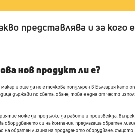
акво представлява и за кого 
ова нов продукт ли е?
макар и още да не е толкова популярен в България като оп
едица държави по света, обаче, това е една от често изпо
приятие може да продължи да работи и произвежда, въпре
а оборудването си на компания, предлагаща обратен лизинг
 на обратен лизинг на продаденото оборудване, същото