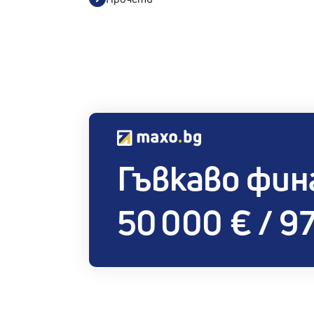
Гъвкаво фин
50 000 € / 97