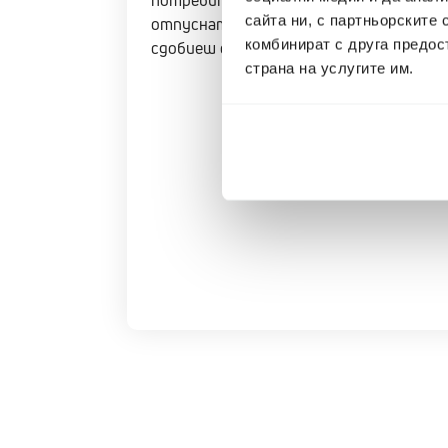
потребителски кредит може да е свърз
сайта ни, с партньорските 
отпусната. В същото време автомобилъ
комбинират с друга предос
сдобиеш с необходимите средства.
страна на услугите им.