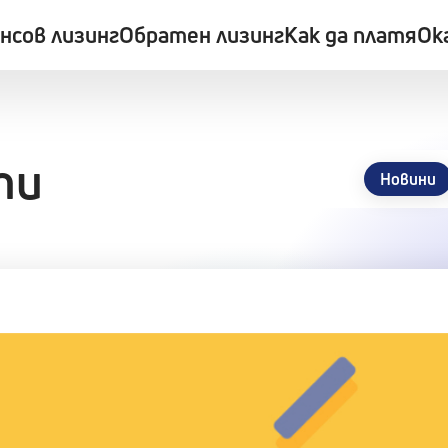
нсов лизинг
Обратен лизинг
Как да платя
Ок
ти
Новини