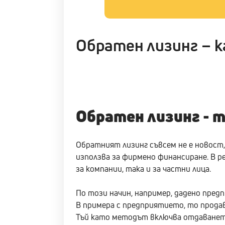
Обратен лизинг – к
Обратен лизинг - т
Обратният лизинг съвсем не е новост, 
използва за фирмено финансиране. В р
за компании, така и за частни лица.
По този начин, например, дадено пред
В примера с предприятието, то продав
Тъй като методът включва отдаването