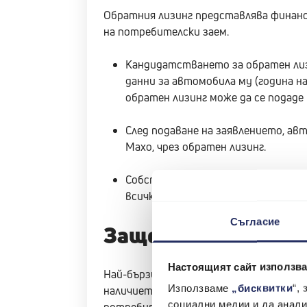
Обратния лизинг представлява финанс
на потребителски заем.
Кандидатстването за обратен лизи
данни за автомобила му (година на
обратен лизинг може да се подаде
След подаване на заявлението, ав
Махо, чрез обратен лизинг.
Собствеността на автомобила се п
всички вноски, колата отново се п
Съгласие
Защо обратен лизин
Настоящият сайт използва
Най-бързият отговор е, защото е по-л
Използваме
„бисквитки
“,
наличието на актив под формата на ав
социални медии и да анали