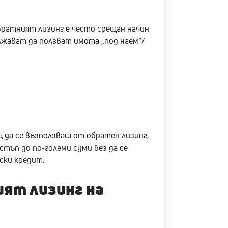
братният лизинг е често срещан начин
лжават да ползват имота „под наем“/
 да се възползваш от обратен лизинг,
тъп до по-големи суми без да се
ски кредит.
ият лизинг на