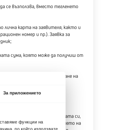
да се възползва, вместо тегленето
о лична карта на заявителя, както и
ационен номер и пр.). Заявка за
дник;
ната сума, която може да получиш от
а, както преди. След погасяване на
За приложението
 или искаш да развиваш фирмата си,
оставяме функции на
сиране. Освен това, получаването на
чина, по който използвате