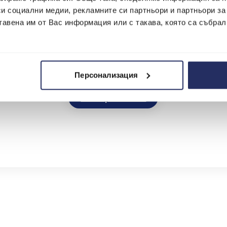
ано с условия, на които не отговаряш, или ограничение в 
си социални медии, рекламните си партньори и партньори за
т остава на твое разположение, какъвто не е случаят, ак
тавена им от Вас информация или с такава, която са събрал
Персонализация
Разбери повече