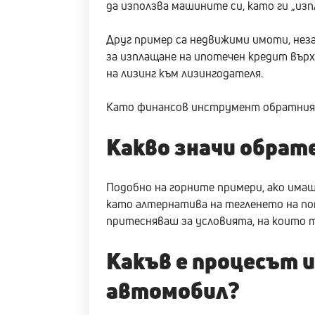
да използва машините си, като ги „изп
Друг пример са недвижими имоти, нез
за изплащане на ипотечен кредит вър
на лизинг към лизингодателя.
Като финансов инструмент обратният
Какво значи обрат
Подобно на горните примери, ако имаш
като алтернатива на тегленето на пот
притесняваш за условията, на които 
Какъв е процесът 
автомобил?