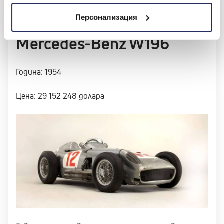
на тази кола, която е реновирана няколко пъти,
преди да бъде продадена през 2015 г.
Персонализация
Mercedes-Benz W196
Година: 1954
Цена: 29 152 248 долара