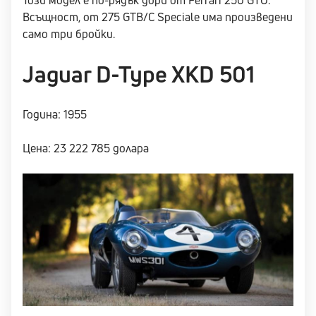
Този модел е по-рядък дори от Ferrari 250 GTO.
Всъщност, от 275 GTB/C Speciale има произведени
само три бройки.
Jaguar D-Type XKD 501
Година: 1955
Цена: 23 222 785 долара