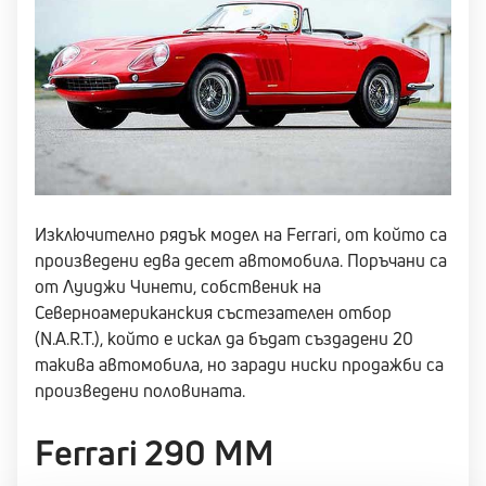
Изключително рядък модел на Ferrari, от който са
произведени едва десет автомобила. Поръчани са
от Луиджи Чинети, собственик на
Северноамериканския състезателен отбор
(N.A.R.T.), който е искал да бъдат създадени 20
такива автомобила, но заради ниски продажби са
произведени половината.
Ferrari 290 MM