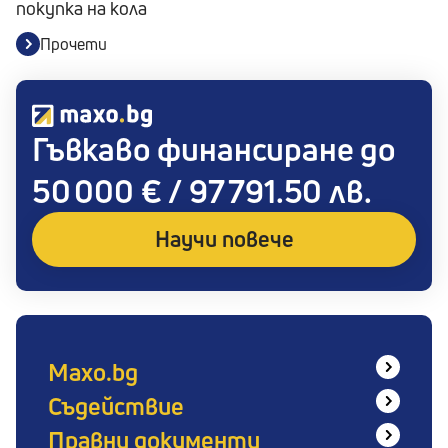
покупка на кола
Прочети
Гъвкаво финансиране до
50 000 € / 97 791.50 лв.
Научи повече
Maxo.bg
Съдействие
За нас
Блог
Правни документи
Имаш въпрос