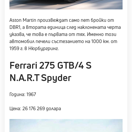
Aston Martin произвеждат само пет бройки от
DBR1, а втората единица след наклонената черта
указва, че това е първата от тях. Именно този
автомобил печели състезанието на 1000 км. от
1959 г. в Нюрбургринг.
Ferrari 275 GTB/4 S
N.A.R.T Spyder
Година: 1967
Цена: 26 176 269 долара