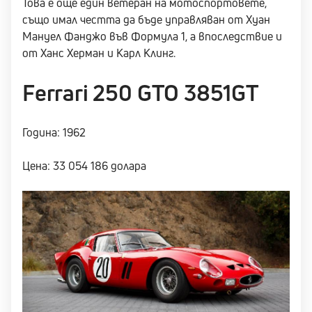
Това е още един ветеран на мотоспортовете,
също имал честта да бъде управляван от Хуан
Мануел Фанджо във Формула 1, а впоследствие и
от Ханс Херман и Карл Клинг.
Ferrari 250 GTO 3851GT
Година: 1962
Цена: 33 054 186 долара