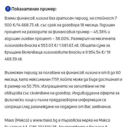
Показателен пример:
Вземи финансов лизинг без гратисен период, на стойност 7
500 €/14 668.73 лв. със срок на договора 18 месеца. Годишен
процент на разходите за финансовия пример – 45.38% и
годишен лихвен процент – 38.00%. Размерът на месечната
лизингова вноска е 553.03 €/ 1 081.63 лв. Общата сума за
връщане включваща лизинговите вноски е 9 954.54 €/ 19
469.39 лв.
Възможен период за ползване на финансов лизинг е от 6 до 60
месеца, като максимален ГПР, който може да бъде достигнат е
в размер на 50.75%. Изпращането на запитване не те
обвързва със сключване на договор. Индивидуална оферта за
физически лица и пълна преддоговорна информация се
изпраща след разглеждане на подадено от Вас заявление.
Maxo (Максо) и www.maxo.bg е търговска марка на Максо
България АД, ЕИК 204611425. Дружеството е вписано в