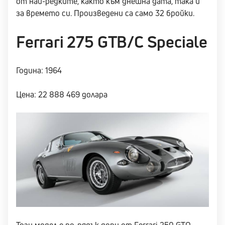
от най-редките, както към днешна дата, така и
за времето си. Произведени са само 32 бройки.
Ferrari 275 GTB/C Speciale
Година: 1964
Цена: 22 888 469 долара