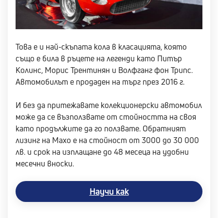
Това е и най-скъпата кола в класацията, която
също е била в ръцете на легенди като Питър
Колинс, Морис Трентинян и Волфганг фон Трипс.
Автомобилът е продаден на търг през 2016 г.
И без да притежавате колекционерски автомобил
може да се възползвате от стойността на своя
като продължите да го ползвате. Обратният
лизинг на Maxo е на стойност от 3000 до 30 000
лв. и срок на изплащане до 48 месеца на удобни
месечни вноски.
Научи как