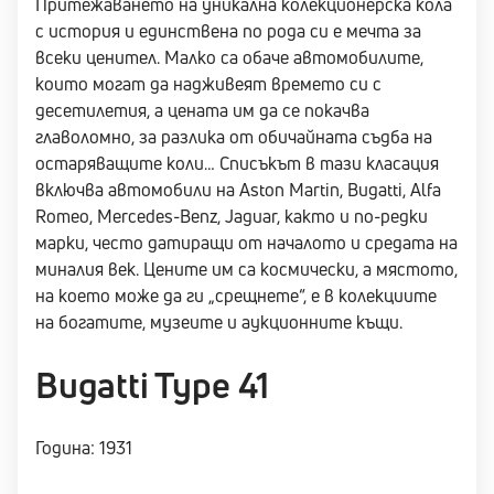
Притежаването на уникална колекционерска кола
с история и единствена по рода си е мечта за
всеки ценител. Малко са обаче автомобилите,
които могат да надживеят времето си с
десетилетия, а цената им да се покачва
главоломно, за разлика от обичайната съдба на
остаряващите коли… Списъкът в тази класация
включва автомобили на Aston Martin, Bugatti, Alfa
Romeo, Mercedes-Benz, Jaguar, както и по-редки
марки, често датиращи от началото и средата на
миналия век. Цените им са космически, а мястото,
на което може да ги „срещнете“, е в колекциите
на богатите, музеите и аукционните къщи.
Bugatti Type 41
Година: 1931