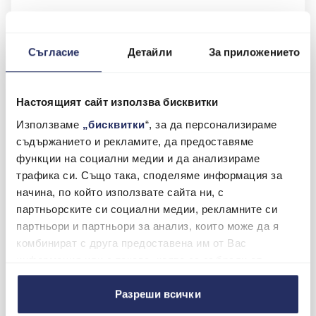
Година: 1956
Цена: 26 381 648
Съгласие
Детайли
За приложението
Настоящият сайт използва бисквитки
Използваме
„бисквитки
“, за да персонализираме
съдържанието и рекламите, да предоставяме
функции на социални медии и да анализираме
трафика си. Също така, споделяме информация за
начина, по който използвате сайта ни, с
партньорските си социални медии, рекламните си
партньори и партньори за анализ, които може да я
Ferrari 290 MM, и по-конкретно автомобилът с
комбинират с друга предоставена им от Вас
номер на шасито 0626, има особено богата
информация или с такава, която са събрали от
състезателна история. В ръцете на Хуан Мануел
ползването от Ваша страна на услугите им.
Фанджо участва във Формула 1 и Миле Миля. И
Разреши всички
това е само началото на състезателната кариера