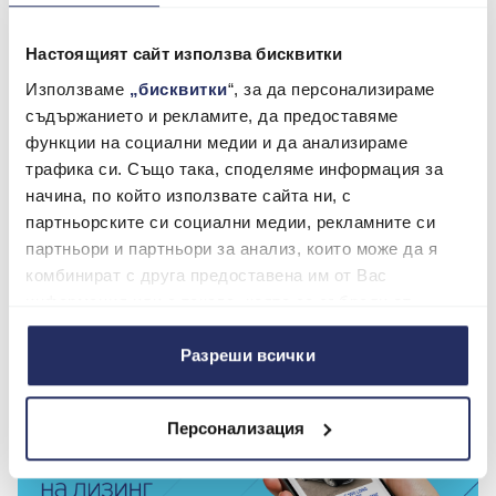
Настоящият сайт използва бисквитки
Използваме
„бисквитки
“, за да персонализираме
съдържанието и рекламите, да предоставяме
24.03.2026 -
Maxo.bg
функции на социални медии и да анализираме
Избор на летни гуми
трафика си. Също така, споделяме информация за
начина, по който използвате сайта ни, с
Гумите са единствената връзка между
партньорските си социални медии, рекламните си
автомобила и пътя, а тяхното състояние влияе
партньори и партньори за анализ, които може да я
пряко върху управлението, спирачния път и
комбинират с друга предоставена им от Вас
стабилността на автомобила
информация или с такава, която са събрали от
ползването от Ваша страна на услугите им.
Прочети
Разреши всички
Персонализация