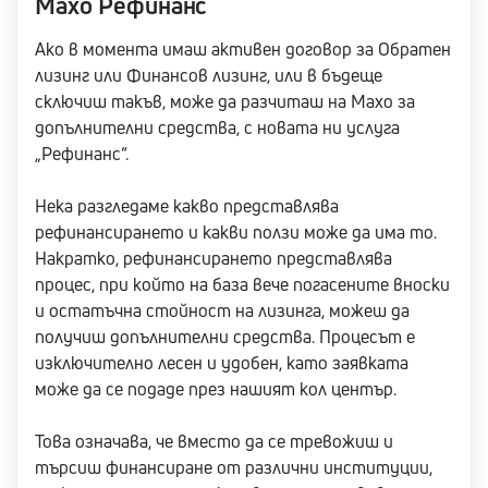
Махо Рефинанс
Ако в момента имаш активен договор за Обратен
лизинг или Финансов лизинг, или в бъдеще
сключиш такъв, може да разчиташ на Maxo за
допълнителни средства, с новата ни услуга
„Рефинанс“.
Нека разгледаме какво представлява
рефинансирането и какви ползи може да има то.
Накратко, рефинансирането представлява
процес, при който на база вече погасените вноски
и остатъчна стойност на лизинга, можеш да
получиш допълнителни средства. Процесът е
изключително лесен и удобен, като заявката
може да се подаде през нашият кол център.
Това означава, че вместо да се тревожиш и
търсиш финансиране от различни институции,