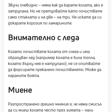
Звучи очевидно – няма как да карате колата, ако е
затрупана. Но не претупвайте като почиствате
само стъклата и на две – на три. Не искате да си
докарате корозия по ламарините.
Внимателно с леда
Когато почиствате колата от снега и има
образуван лед (например колата е била топла,
когато върху нея е натрупало), не се опитвайте
да форсирате прекалено почистването. Може да
нараните боята.
Миене
Разпространено грешно мнение е, че няма смисъл
да си миеш колата често през зимата – нали