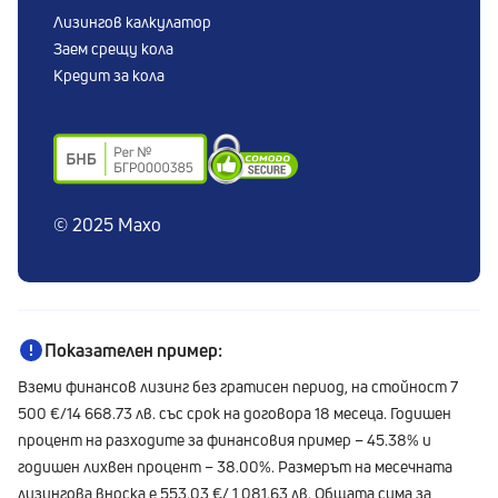
Лизингов калкулатор
Решаване на спорове
Заем срещу кола
Сигнали по ЗЗЛПСПОИН
Кредит за кола
© 2025 Maxo
Показателен пример:
Вземи финансов лизинг без гратисен период, на стойност 7
500 €/14 668.73 лв. със срок на договора 18 месеца. Годишен
процент на разходите за финансовия пример – 45.38% и
годишен лихвен процент – 38.00%. Размерът на месечната
лизингова вноска е 553.03 €/ 1 081.63 лв. Общата сума за