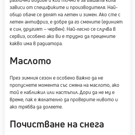
различни видове и кой точно е за вашата кола
зависи от спецификите и производителя. Най-
общо обаче се делят на летен и зимен. Ако сте с
летен антифриз, е добре да го смените (единият
е син, другият – червен). Най-лесно се случва в
сервиз, особено ако ви е трудно да прецените
какво има в радиатора.
Маслото
През зимния сезон е особено важно да не
пропуснете момента със смяна на маслото, ако
той е наближил или настъпил. Дори да не му е
време, пак е желателно да проверите нивото и
ако трябва да долеете.
Почистване на снега