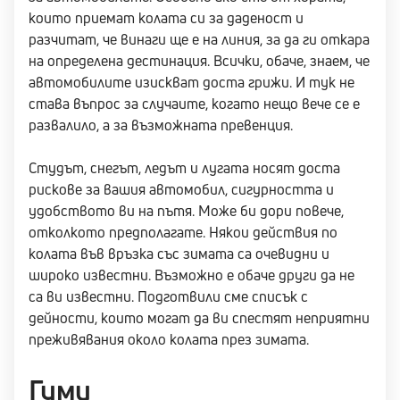
които приемат колата си за даденост и
разчитат, че винаги ще е на линия, за да ги откара
на определена дестинация. Всички, обаче, знаем, че
автомобилите изискват доста грижи. И тук не
става въпрос за случаите, когато нещо вече се е
развалило, а за възможната превенция.
Студът, снегът, ледът и лугата носят доста
рискове за вашия автомобил, сигурността и
удобството ви на пътя. Може би дори повече,
отколкото предполагате. Някои действия по
колата във връзка със зимата са очевидни и
широко известни. Възможно е обаче други да не
са ви известни. Подготвили сме списък с
дейности, които могат да ви спестят неприятни
преживявания около колата през зимата.
Гуми