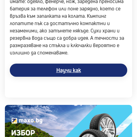
имате: одеяло, фенерче, нож, заредена преносима
батерия за телефон или поне зарядно, което се
връзва към запалката на колата. Къмпинг
лопатите пък са достатъчно компактни и
незаменими, ако затънете някъде. Сухи храни и
резервна вода също са добра идея. А течности за
размразяване на стъкла и ключалки вероятно е
излишно да споменаваме.
Научи как