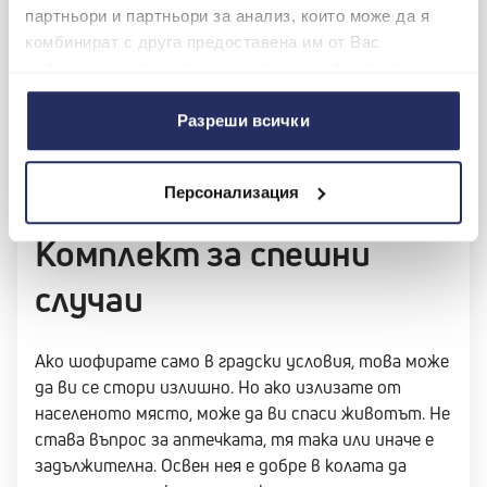
ви, къде е работата ви и какви са опциите за
партньори и партньори за анализ, които може да я
паркиране, често хората избират да не карат
комбинират с друга предоставена им от Вас
автомобила си през зимата и в снеговете. Може
информация или с такава, която са събрали от
да е удобно, но е добре да го палите, за да не ви
ползването от Ваша страна на услугите им.
падне акумулатора. Заедно с това, ако
Разреши всички
автомобилът ви не е в гараж, а е оставен на
атмосферните условия, липсата на почистване и
грижи също ще му се отрази.
Персонализация
Комплект за спешни
случаи
Ако шофирате само в градски условия, това може
да ви се стори излишно. Но ако излизате от
населеното място, може да ви спаси животът. Не
става въпрос за аптечката, тя така или иначе е
задължителна. Освен нея е добре в колата да