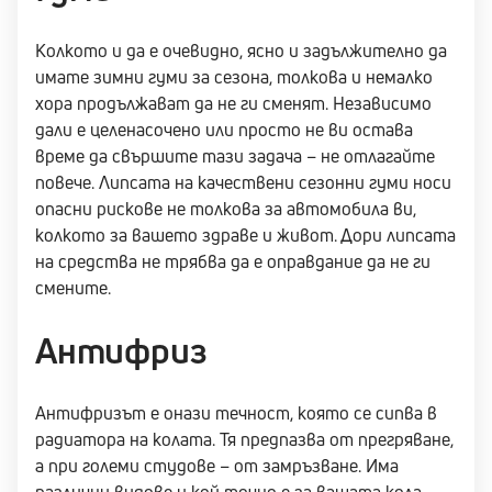
Колкото и да е очевидно, ясно и задължително да
имате зимни гуми за сезона, толкова и немалко
хора продължават да не ги сменят. Независимо
дали е целенасочено или просто не ви остава
време да свършите тази задача – не отлагайте
повече. Липсата на качествени сезонни гуми носи
опасни рискове не толкова за автомобила ви,
колкото за вашето здраве и живот. Дори липсата
на средства не трябва да е оправдание да не ги
смените.
Антифриз
Антифризът е онази течност, която се сипва в
радиатора на колата. Тя предпазва от прегряване,
а при големи студове – от замръзване. Има