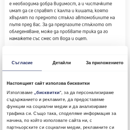
е необходима добра видимост, а и чистачките
имат да се справят с калта и кишата, която
хвърлят по предното стъкло автомобилите на
пътя пред вас. За да предпазите стъклото от
обледеняване, може да пробвате трика да го
намажете със смес от вода и оцет.
Уплътнения
Съгласие
Детайли
За приложението
Студеното време може да доведе до замръзване и
втвърдяване на уплътненията, съкращава
Настоящият сайт използва бисквитки
живота им и ги прави чупливи. За да ги защитите
– намажете ги с глицерин, продава се в аптеките.
Използваме
„бисквитки
“, за да персонализираме
съдържанието и рекламите, да предоставяме
Ползвайте колата
функции на социални медии и да анализираме
трафика си. Също така, споделяме информация за
начина, по който използвате сайта ни, с
В зависимост от стила на живот – къде е домът
партньорските си социални медии, рекламните си