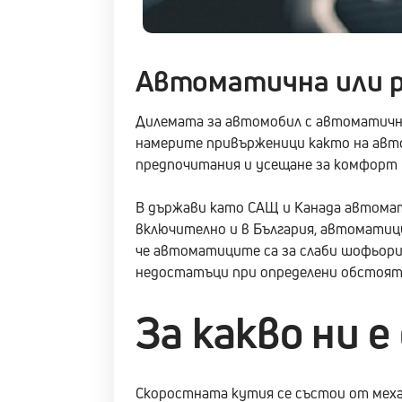
Автоматична или р
Дилемата за автомобил с автоматична
намерите привърженици както на авто
предпочитания и усещане за комфорт 
В държави като САЩ и Канада автома
включително и в България, автоматиц
че автоматиците са за слаби шофьори 
недостатъци при определени обстоят
За какво ни 
Скоростната кутия се състои от мех