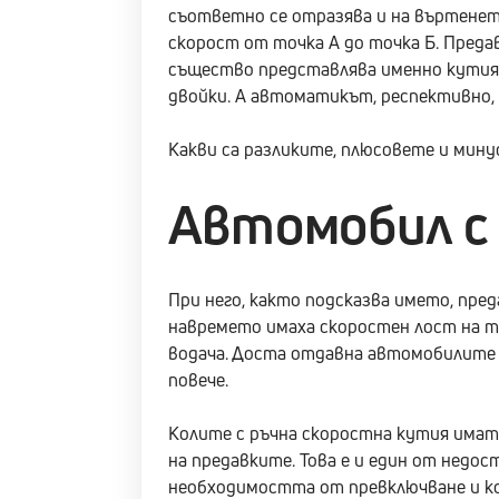
съответно се отразява и на въртенето 
скорост от точка А до точка Б. Пред
същество представлява именно кутия 
двойки. А автоматикът, респективно,
Какви са разликите, плюсовете и мин
Автомобил с
При него, както подсказва името, пре
навремето имаха скоростен лост на та
водача. Доста отдавна автомобилите им
повече.
Колите с ръчна скоростна кутия имат 
на предавките. Това е и един от нед
необходимостта от превключване и ко