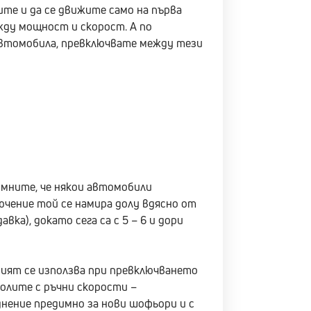
ите и да се движите само на първа
ду мощност и скорост. А по
автомобила, превключвате между тези
омните, че някои автомобили
ючение той се намира долу вдясно от
а), докато сега са с 5 – 6 и дори
дният се използва при превключването
олите с ръчни скорости –
нение предимно за нови шофьори и с