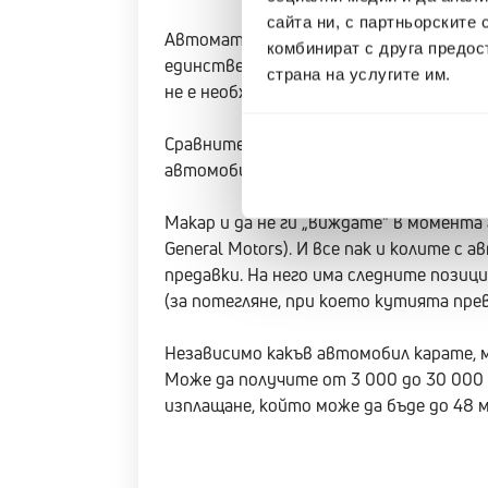
сайта ни, с партньорските 
Автоматичните автомобили са с безсп
комбинират с друга предос
единствено с педала на спирачката (
страна на услугите им.
не е необходимо да включвате и изключ
Сравнително новите шофьори със сигу
автомобил с ръчни скорости е по-труд
Макар и да не ги „виждате“ в момента 
General Motors). И все пак и колите 
предавки. На него има следните позиции: 
(за потегляне, при което кутията прев
Независимо какъв автомобил карате, 
Може да получите от 3 000 до 30 000 
изплащане, който може да бъде до 48 м