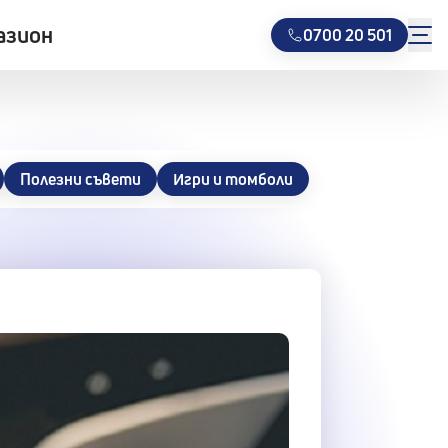
азион
0700 20 501
Полезни съвети
Игри и томболи