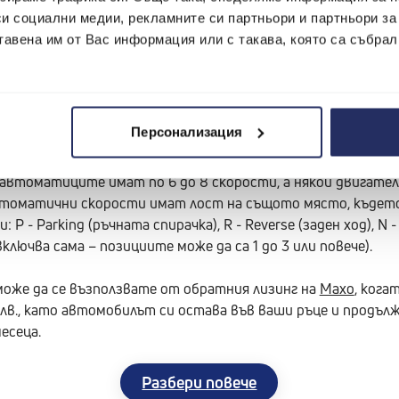
си социални медии, рекламните си партньори и партньори за
орни преимущества за градски трафик и задръствания, в
тавена им от Вас информация или с такава, която са събрал
при отпускането му колата автоматично потегля леко). Ав
вате от скорост при движение тип „спри – тръгни“. А и п
рност биха оценили удобството на автоматика, но се смя
Персонализация
но (за разлика от обратния случай – преминаване от ръч
автоматиците имат по 6 до 8 скорости, а някои двигатели д
с автоматични скорости имат лост на същото място, къдет
P - Parking (ръчната спирачка), R - Reverse (заден ход), N - 
ключва сама – позициите може да са 1 до 3 или повече).
може да се възползвате от обратния лизинг на
Maxo
, кога
лв., като автомобилът си остава във ваши ръце и продълж
есеца.
Разбери повече