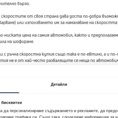
нително бързо.
 скоростите от своя страна дава доста по-добра възможн
арване) или използването им за намаляване на скоростта ч
-ниската цена на самия автомобил, както и предполагаемо
ила на шофиране.
 с ръчна скоростна кутия също така е по-евтино, а и по-
утия не е от най-често развалящите се неща по автомобил
 автоматични скор
Детайли
и по някои от изброените предимства на колите с ръчни 
 типове автоматици – при тези от типа Типтроник има ре
 бисквитки
ха за лукс заради разликата в цената, която с развитие
 за да персонализираме съдържанието и рекламите, да пред
зираме трафика си. Също така, споделяме информация за на