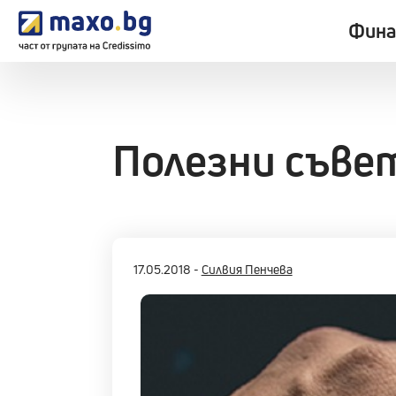
Фина
Полезни съве
17.05.2018
-
Силвия Пенчева