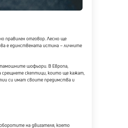
но правилен отговор. Лесно ще
ва е единствената истина – личните
тамошните шофьори. В Европа,
а срещнете скептици, които ще кажат,
утии си имат своите предимства и
оборотите на двигателя, което