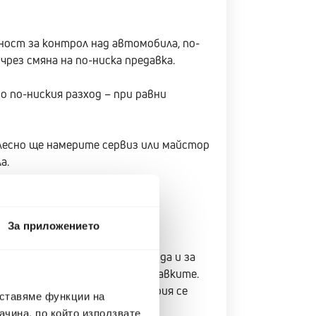
ост за контрол над автомобила, по-
рез смяна на по-ниска предавка.
 по-ниския разход – при равни
лесно ще намерите сервиз или майстор
а.
ости
За приложението
предавки. Например за разхода и за
жим и за ръчна смяна на предавките.
то на автомобилната индустрия се
оставяме функции на
чина, по който използвате