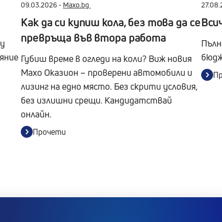
09.03.2026 -
Maxo.bg
27.08.
Как да си купиш кола, без това да се
Всич
превръща във втора работа
ду
Пълн
яние
бюдж
Губиш време в огледи на коли? Виж новия
Maxo Оказион – проверени автомобили и
П
лизинг на едно място. Без скрити условия,
без излишни срещи. Кандидатствай
онлайн.
Прочети