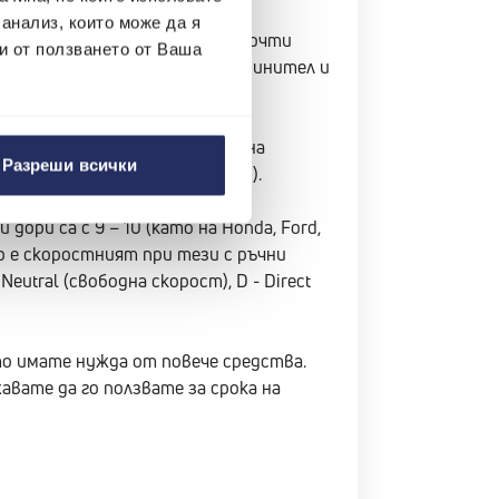
 анализ, които може да я
 които колата се управлява почти
и от ползването от Ваша
томобилът няма педал за съединител и
очти няма риск от гаснене.
та, че после преминаването на
Разреши всички
ни към автоматични скорости).
ори са с 9 – 10 (като на Honda, Ford,
о е скоростният при тези с ръчни
Neutral (свободна скорост), D - Direct
то имате нужда от повече средства.
авате да го ползвате за срока на