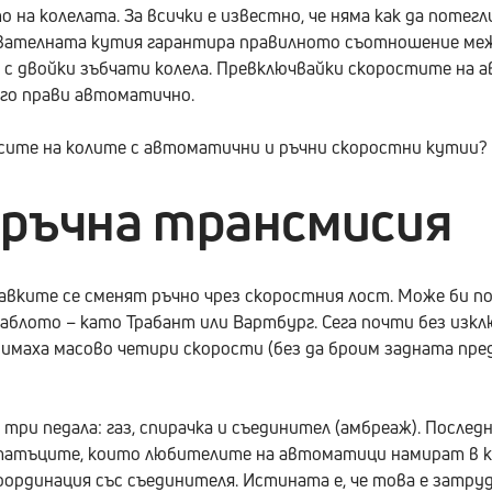
на колелата. За всички е известно, че няма как да потегл
авателната кутия гарантира правилното съотношение меж
с двойки зъбчати колела. Превключвайки скоростите на 
 го прави автоматично.
усите на колите с автоматични и ръчни скоростни кутии?
 ръчна трансмисия
давките се сменят ръчно чрез скоростния лост. Може би п
блото – като Трабант или Вартбург. Сега почти без изкл
аха масово четири скорости (без да броим задната предавк
три педала: газ, спирачка и съединител (амбреаж). После
остатъците, които любителите на автоматици намират в к
ординация със съединителя. Истината е, че това е затруд