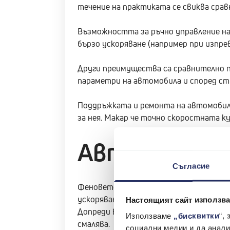
течение на практиката се свиква срав
Възможността за ръчно управление на
бързо ускоряване (например при изпрев
Други преимущества са сравнително по
параметри на автомобила и според ст
Поддръжката и ремонта на автомобили
за нея. Макар че точно скоростната к
Автомобил с
Съгласие
Феновете на автоматиците биха спорил
ускоряването, тъй като има различни
Настоящият сайт използва
Допреди време автоматиците се смята
Използваме
„бисквитки
“,
смалява.
социални медии и да анали