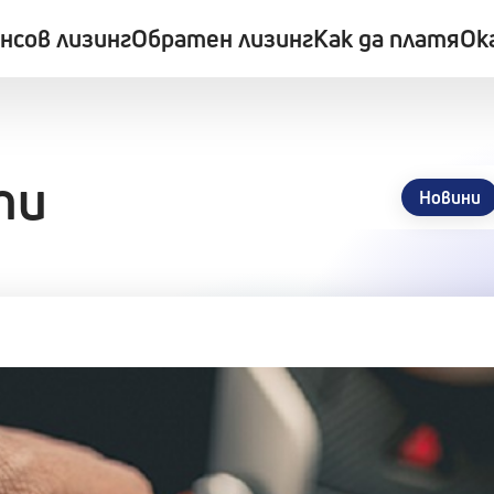
нсов лизинг
Обратен лизинг
Как да платя
Ок
ти
Новини