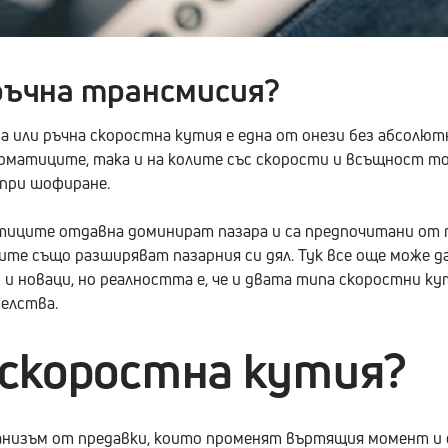
ъчна трансмисия?
 или ръчна скоростна кутия е една от онези без абсолют
матиците, така и на колите със скорости и всъщност то
при шофиране.
тиците отдавна доминират пазара и са предпочитани от 
ите също разширяват пазарния си дял. Тук все още може д
и новаци, но реалността е, че и двата типа скоростни к
елства.
е скоростна кутия?
анизъм от предавки, които променят въртящия момент и 